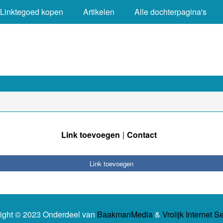
Linktegoed kopen
Artikelen
Alle dochterpagina's
Link toevoegen
Contact
Link toevoegen
ight © 2023 Onderdeel van
BaakmanMedia
&
Vrolijk Internet S