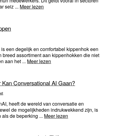
 hun medewerkers. Dit geldt vooral in sectoren
 seiz ...
Meer lezen
ippen
is een degelijk en comfortabel kippenhok een
en breed assortiment aan kippenhokken die niet
en aan het ...
Meer lezen
 Kan Conversational AI Gaan?
net
AI, heeft de wereld van conversatie en
oewel de mogelijkheden indrukwekkend zijn, is
 als de beperking ...
Meer lezen