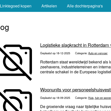
Linktegoed kopen
Artikelen
Alle dochterpagina's
log
Logistieke slagkracht in Rotterdam 
Geplaatst op 18-12-2025
Categorie:
Auto en vervoer
Rotterdam staat wereldwijd bekend als 
zeehavens, industrieterreinen en interna
centrale schakel in de Europese logistiek
Woonunits voor personeelshuisvest
Geplaatst op 18-09-2025
Categorie:
Huis, tuin en wone
De groeiende vraag naar tijdelijke huis