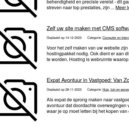
behendigheid en precisie vereist - dit 
streven naar top prestaties, zijn ...
Meer 
Zelf uw site maken met CMS softw
Geplaatst op 14-12-2023
Categorie:
Computer en inter
Voor het zelf maken van uw website zijn 
hostingpakket nodig. Ook dient er aan 
te worden. Hosting is webruimte waarop
Expat Avontuur in Vastgoed: Van Zo
Geplaatst op 28-11-2023
Categorie:
Huis, tuin en wone
Als expat de sprong maken naar vastg
avontuur dat doordachte overwegingen v
waar je op moet letten bij het kopen van