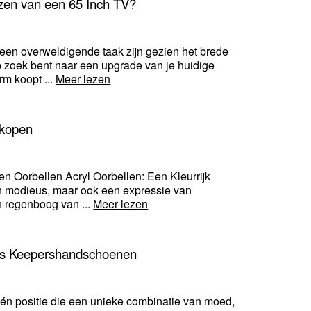
ezen van een 65 Inch TV?
 een overweldigende taak zijn gezien het brede
op zoek bent naar een upgrade van je huidige
rm koopt ...
Meer lezen
 kopen
en Oorbellen Acryl Oorbellen: Een Kleurrijk
een modieus, maar ook een expressie van
n regenboog van ...
Meer lezen
p's Keepershandschoenen
 één positie die een unieke combinatie van moed,