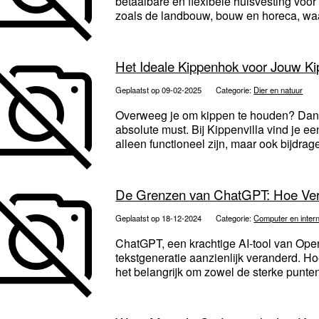
betaalbare en flexibele huisvesting voor
zoals de landbouw, bouw en horeca, waar
Het Ideale Kippenhok voor Jouw K
Geplaatst op 09-02-2025
Categorie:
Dier en natuur
Overweeg je om kippen te houden? Dan 
absolute must. Bij Kippenvilla vind je e
alleen functioneel zijn, maar ook bijdrag
De Grenzen van ChatGPT: Hoe Ver
Geplaatst op 18-12-2024
Categorie:
Computer en inter
ChatGPT, een krachtige AI-tool van Open
tekstgeneratie aanzienlijk veranderd. H
het belangrijk om zowel de sterke punten